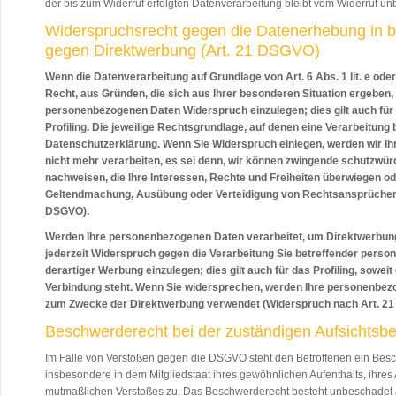
der bis zum Widerruf erfolgten Datenverarbeitung bleibt vom Widerruf unb
Widerspruchsrecht gegen die Datenerhebung in 
gegen Direktwerbung (Art. 21 DSGVO)
Wenn die Datenverarbeitung auf Grundlage von Art. 6 Abs. 1 lit. e oder
Recht, aus Gründen, die sich aus Ihrer besonderen Situation ergeben, 
personenbezogenen Daten Widerspruch einzulegen; dies gilt auch für
Profiling. Die jeweilige Rechtsgrundlage, auf denen eine Verarbeitung
Datenschutzerklärung. Wenn Sie Widerspruch einlegen, werden wir I
nicht mehr verarbeiten, es sei denn, wir können zwingende schutzwür
nachweisen, die Ihre Interessen, Rechte und Freiheiten überwiegen ode
Geltendmachung, Ausübung oder Verteidigung von Rechtsansprüchen 
DSGVO).
Werden Ihre personenbezogenen Daten verarbeitet, um Direktwerbung 
jederzeit Widerspruch gegen die Verarbeitung Sie betreffender per
derartiger Werbung einzulegen; dies gilt auch für das Profiling, sowei
Verbindung steht. Wenn Sie widersprechen, werden Ihre personenbez
zum Zwecke der Direktwerbung verwendet (Widerspruch nach Art. 21
Beschwerderecht bei der zuständigen Aufsichtsb
Im Falle von Verstößen gegen die DSGVO steht den Betroffenen ein Besc
insbesondere in dem Mitgliedstaat ihres gewöhnlichen Aufenthalts, ihres 
mutmaßlichen Verstoßes zu. Das Beschwerderecht besteht unbeschadet a