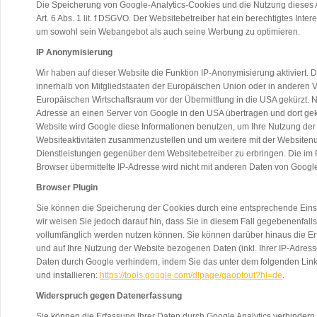
Die Speicherung von Google-Analytics-Cookies und die Nutzung dieses 
Art. 6 Abs. 1 lit. f DSGVO. Der Websitebetreiber hat ein berechtigtes Inte
um sowohl sein Webangebot als auch seine Werbung zu optimieren.
IP Anonymisierung
Wir haben auf dieser Website die Funktion IP-Anonymisierung aktiviert. 
innerhalb von Mitgliedstaaten der Europäischen Union oder in anderen
Europäischen Wirtschaftsraum vor der Übermittlung in die USA gekürzt. Nu
Adresse an einen Server von Google in den USA übertragen und dort gekür
Website wird Google diese Informationen benutzen, um Ihre Nutzung der
Websiteaktivitäten zusammenzustellen und um weitere mit der Websiten
Dienstleistungen gegenüber dem Websitebetreiber zu erbringen. Die im
Browser übermittelte IP-Adresse wird nicht mit anderen Daten von Goog
Browser Plugin
Sie können die Speicherung der Cookies durch eine entsprechende Einst
wir weisen Sie jedoch darauf hin, dass Sie in diesem Fall gegebenenfall
vollumfänglich werden nutzen können. Sie können darüber hinaus die E
und auf Ihre Nutzung der Website bezogenen Daten (inkl. Ihrer IP-Adres
Daten durch Google verhindern, indem Sie das unter dem folgenden Link
und installieren:
https://tools.google.com/dlpage/gaoptout?hl=de
.
Widerspruch gegen Datenerfassung
Sie können die Erfassung Ihrer Daten durch Google Analytics verhindern,